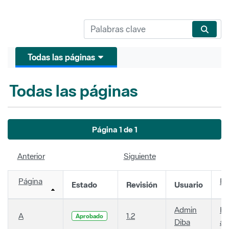
Todas las páginas
Todas las páginas
Página 1 de 1
Anterior
Siguiente
Página
Fe
Estado
Revisión
Usuario
Admin
Ha
A
1.2
Aprobado
Diba
añ