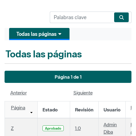
Todas las páginas
Todas las páginas
Página 1 de 1
Anterior
Siguiente
Página
Fe
Estado
Revisión
Usuario
Admin
Ha
Z
1.0
Aprobado
Diba
añ