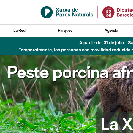
Saltar al contenido principal
La Red
Parques
Agenda
Hasta diciembre de 2026 - Parque Fluvial Besós
Peste porcina af
La X