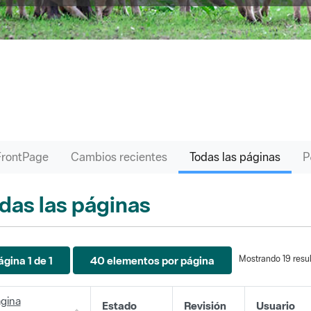
FrontPage
Cambios recientes
Todas las páginas
das las páginas
Mostrando 19 resul
ágina 1 de 1
40 elementos por página
gina
Estado
Revisión
Usuario