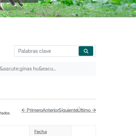
P&aacute;ginas hu&eacute;rfanas
← Primero
Anterior
Siguiente
Último →
tados.
Fecha