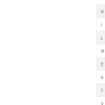
G
I
L
M
P
S
T
V