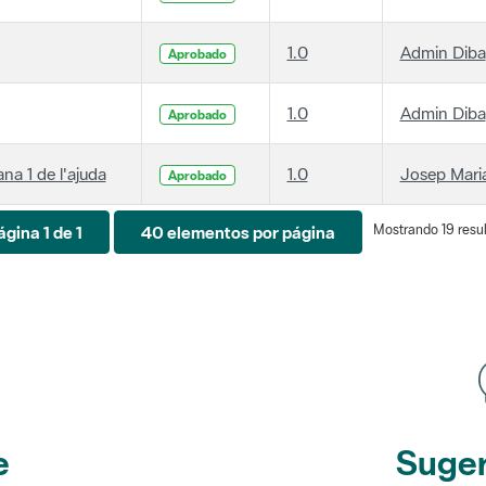
1.0
Admin Diba
Aprobado
1.0
Admin Diba
Aprobado
ana 1 de l'ajuda
1.0
Josep Maria
Aprobado
Mostrando 19 resul
ágina 1 de 1
40 elementos por página
e
Suger
etines
y r