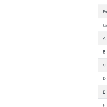
Fr
Gl
A
B
C
D
E
F