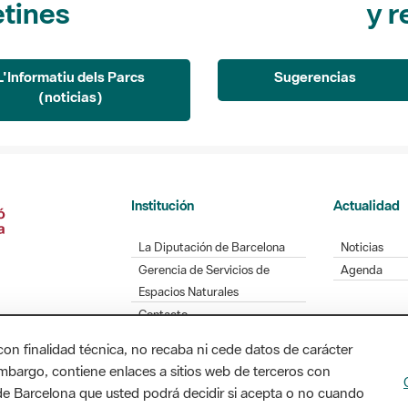
L'Informatiu dels Parcs
Sugerencias
(noticias)
Institución
Actualidad
La Diputación de Barcelona
Noticias
Gerencia de Servicios de
Agenda
Espacios Naturales
Contacto
con finalidad técnica, no recaba ni cede datos de carácter
embargo, contiene enlaces a sitios web de terceros con
Diputación de Barcelona. Edifici Llacuna, 1a planta
n de Barcelona que usted podrá decidir si acepta o no cuando
/ xarxaparcs@diba.cat