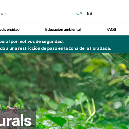
CA
ES
odiversidad
Educación ambiental
FAQS
 a obras de construcción de una pasarela sobre el río
urals