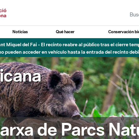
Noticias
Qué hacer
Conservación bi
 - Afectaciones en el cauce del Parque Fluvial del Besòs debido
ricana
arxa de Parcs Nat