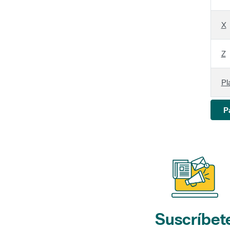
X
Z
Pl
P
Suscríbet
a nuestros bol