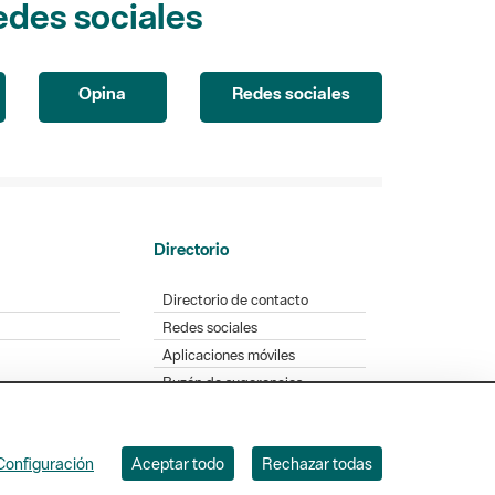
Opina
Redes sociales
Directorio
Directorio de contacto
Redes sociales
Aplicaciones móviles
Buzón de sugerencias
Opinión sobre los parques
Configuración
Aceptar todo
Rechazar todas
. Badajoz, 49. 08005 Barcelona. Tel. 934 022 428