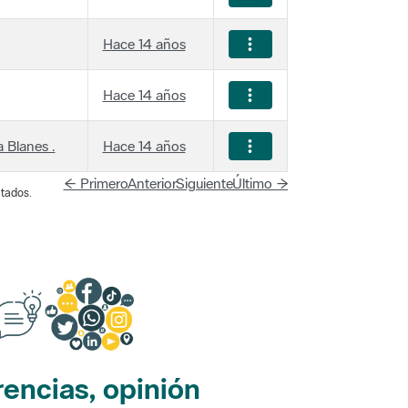
Hace 14 años
Hace 14 años
 Blanes .
Hace 14 años
← Primero
Anterior
Siguiente
Último →
tados.
encias, opinión
edes sociales