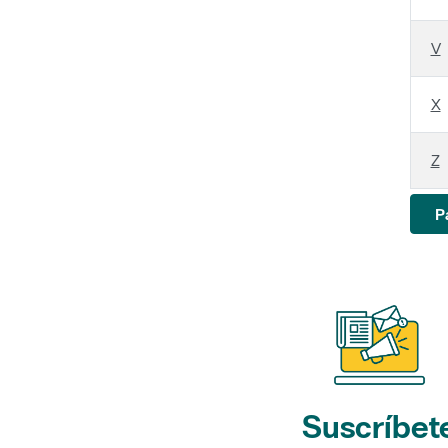
V
X
Z
P
Suscríbet