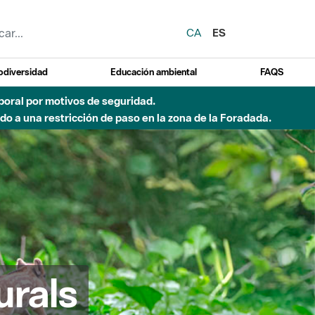
CA
ES
odiversidad
Educación ambiental
FAQS
emporal por motivos de seguridad.
o a una restricción de paso en la zona de la Foradada.
urals