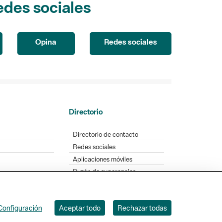
edes sociales
Opina
Redes sociales
Directorio
Directorio de contacto
Redes sociales
Aplicaciones móviles
Buzón de sugerencias
Opinión sobre los parques
Configuración
Aceptar todo
Rechazar todas
. Badajoz, 49. 08005 Barcelona. Tel. 934 022 428