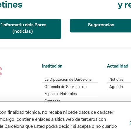
etines
y r
L'Informatiu dels Parcs
Sugerencias
(noticias)
Institución
Actualidad
La Diputación de Barcelona
Noticias
Gerencia de Servicios de
Agenda
Espacios Naturales
Contacto
con finalidad técnica, no recaba ni cede datos de carácter
embargo, contiene enlaces a sitios web de terceros con
n de Barcelona que usted podrá decidir si acepta o no cuando
Diputación de Barcelona. Edifici Llacuna, 1a planta