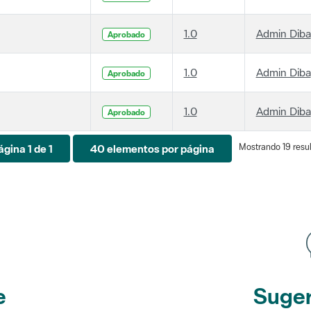
1.0
Admin Diba
Aprobado
1.0
Admin Diba
Aprobado
1.0
Admin Diba
Aprobado
Mostrando 19 resul
ágina 1 de 1
40 elementos por página
e
Suger