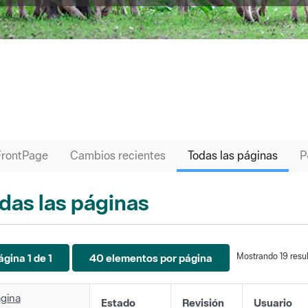
FrontPage
Cambios recientes
Todas las páginas
das las páginas
Mostrando 19 resul
ágina 1 de 1
40 elementos por página
gina
Estado
Revisión
Usuario