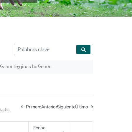
P&aacute;ginas hu&eacute;rfanas
← Primero
Anterior
Siguiente
Último →
tados.
Fecha