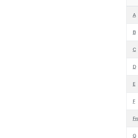
A
B
C
D
E
F
Fr
G