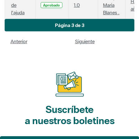
Hac
de
1.0
Maria
Aprobado
año
l'ajuda
Blanes .
Página 3 de 3
Anterior
Siguiente
Suscríbete
a nuestros boletines