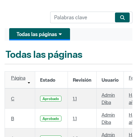
Todas las páginas
Todas las páginas
Página
Fec
Estado
Revisión
Usuario
Admin
Hac
C
1.1
Aprobado
Diba
año
Admin
Hac
B
1.1
Aprobado
Diba
año
Admin
Hac