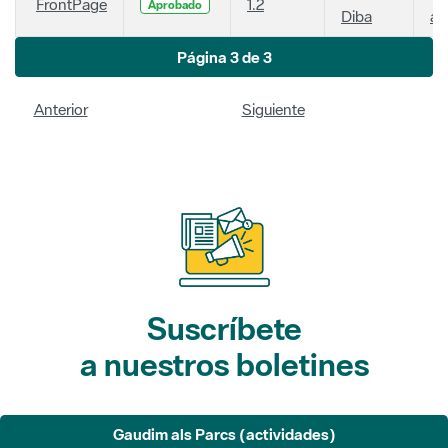
FrontPage
1.2
Aprobado
Diba
añ
Página 3 de 3
Anterior
Siguiente
Suscríbete
a nuestros boletines
Gaudim als Parcs (actividades)