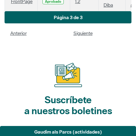
FrontPage
1.2
Aprobado
Diba
añ
Página 3 de 3
Anterior
Siguiente
Suscríbete
a nuestros boletines
Gaudim als Parcs (actividades)