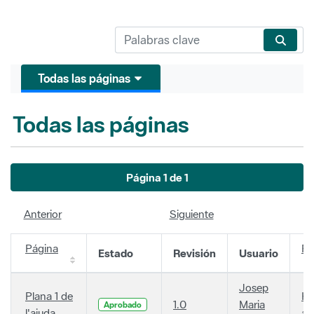
Todas las páginas
Todas las páginas
Página 1 de 1
Anterior
Siguiente
Página
Fe
Estado
Revisión
Usuario
Josep
Plana 1 de
Ha
1.0
Maria
Aprobado
l'ajuda
añ