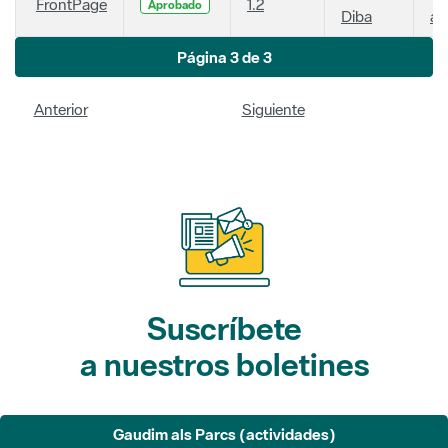
FrontPage
1.2
Aprobado
Diba
añ
Página 3 de 3
Anterior
Siguiente
Suscríbete
a nuestros boletines
Gaudim als Parcs (actividades)