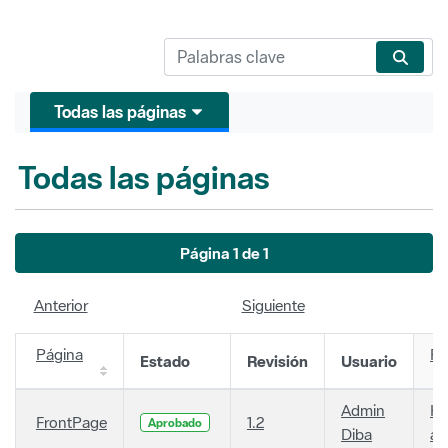
Todas las páginas
Todas las páginas
Página 1 de 1
Anterior
Siguiente
Página
Fe
Estado
Revisión
Usuario
Admin
Ha
FrontPage
1.2
Aprobado
Diba
añ