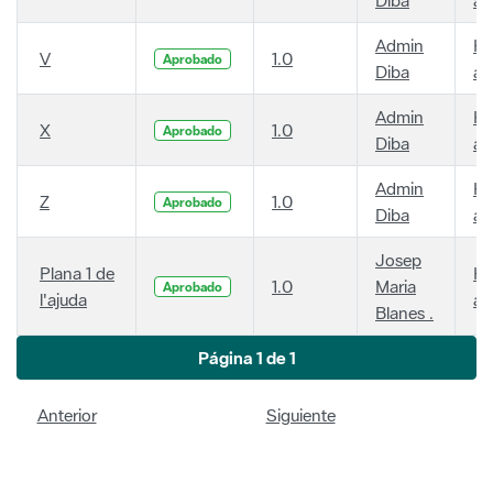
Admin
Ha
V
1.0
Aprobado
Diba
añ
Admin
Ha
X
1.0
Aprobado
Diba
añ
Admin
Ha
Z
1.0
Aprobado
Diba
añ
Josep
Plana 1 de
Ha
1.0
Maria
Aprobado
l'ajuda
añ
Blanes .
Página 1 de 1
Anterior
Siguiente