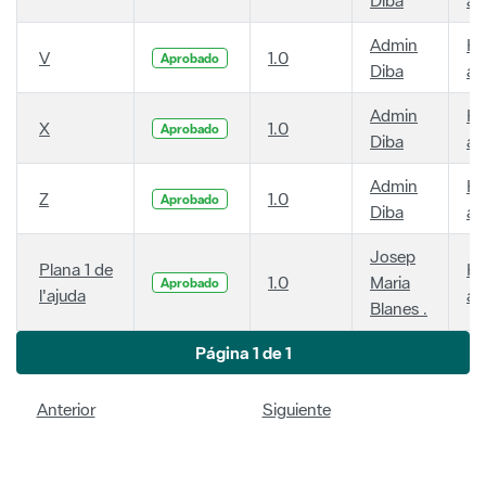
Admin
Ha
V
1.0
Aprobado
Diba
añ
Admin
Ha
X
1.0
Aprobado
Diba
añ
Admin
Ha
Z
1.0
Aprobado
Diba
añ
Josep
Plana 1 de
Ha
1.0
Maria
Aprobado
l'ajuda
añ
Blanes .
Página 1 de 1
Anterior
Siguiente