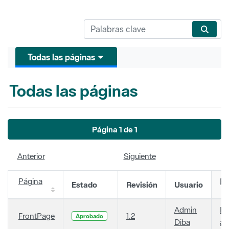
Todas las páginas
Todas las páginas
Página 1 de 1
Anterior
Siguiente
Página
Fe
Estado
Revisión
Usuario
Admin
Ha
FrontPage
1.2
Aprobado
Diba
añ