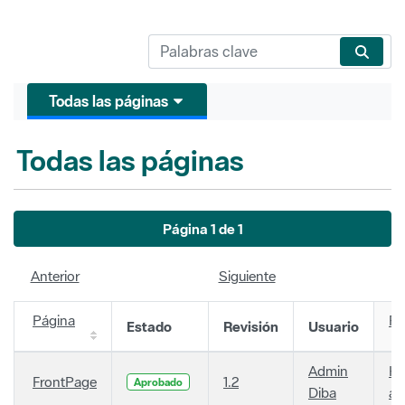
Todas las páginas
Todas las páginas
Página 1 de 1
Anterior
Siguiente
Página
Fe
Estado
Revisión
Usuario
Admin
Ha
FrontPage
1.2
Aprobado
Diba
añ