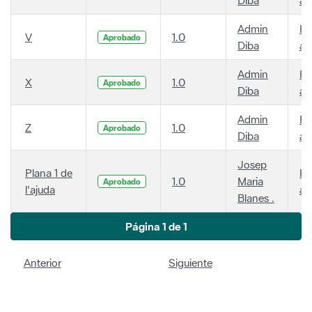
Admin
Ha
V
1.0
Aprobado
Diba
añ
Admin
Ha
X
1.0
Aprobado
Diba
añ
Admin
Ha
Z
1.0
Aprobado
Diba
añ
Josep
Plana 1 de
Ha
1.0
Maria
Aprobado
l'ajuda
añ
Blanes .
Página 1 de 1
Anterior
Siguiente