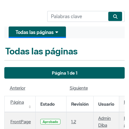
Todas las páginas
Todas las páginas
Página 1 de 1
Anterior
Siguiente
Página
Fe
Estado
Revisión
Usuario
Admin
Ha
FrontPage
1.2
Aprobado
Diba
añ