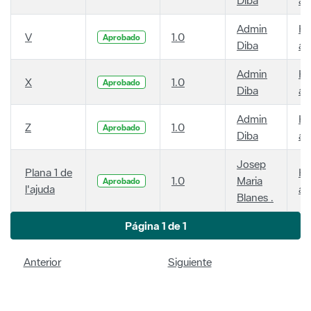
Admin
Ha
V
1.0
Aprobado
Diba
añ
Admin
Ha
X
1.0
Aprobado
Diba
añ
Admin
Ha
Z
1.0
Aprobado
Diba
añ
Josep
Plana 1 de
Ha
1.0
Maria
Aprobado
l'ajuda
añ
Blanes .
Página 1 de 1
Anterior
Siguiente