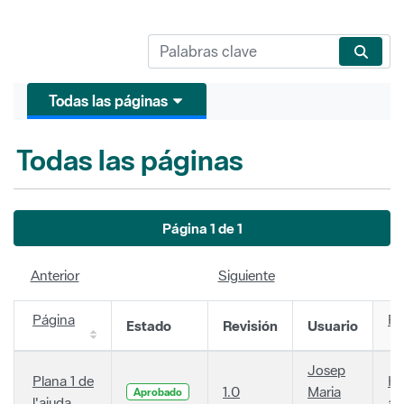
Todas las páginas
Todas las páginas
Página 1 de 1
Anterior
Siguiente
Página
Fe
Estado
Revisión
Usuario
Josep
Plana 1 de
Ha
1.0
Maria
Aprobado
l'ajuda
añ