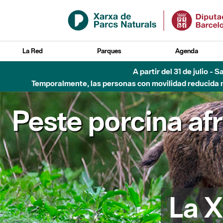
Saltar al contenido principal
La Red
Parques
Agenda
Hasta diciembre de 2026 - Parque Fluvial Besós
Peste porcina af
La X