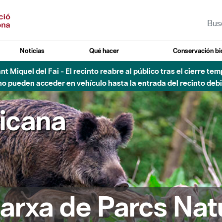
Noticias
Qué hacer
Conservación bi
 - Afectaciones en el cauce del Parque Fluvial del Besòs debido
ricana
arxa de Parcs Nat