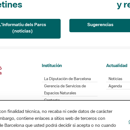
L'Informatiu dels Parcs
Sugerencias
(noticias)
Institución
Actualidad
La Diputación de Barcelona
Noticias
Gerencia de Servicios de
Agenda
Espacios Naturales
Contacto
con finalidad técnica, no recaba ni cede datos de carácter
embargo, contiene enlaces a sitios web de terceros con
Diputación de Barcelona. Edifici Llacuna, 1a planta
n de Barcelona que usted podrá decidir si acepta o no cuando
/ xarxaparcs@diba.cat