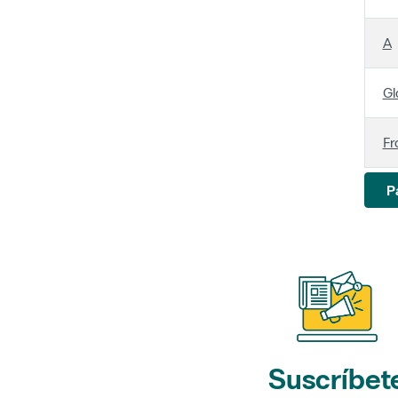
A
Gl
Fr
P
Suscríbet
a nuestros bol