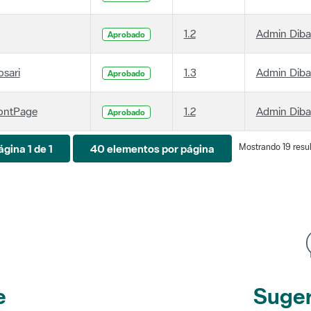
1.2
Admin Diba
Aprobado
osari
1.3
Admin Diba
Aprobado
ontPage
1.2
Admin Diba
Aprobado
Mostrando 19 resul
ágina 1 de 1
40 elementos por página
e
Suger
etines
y r