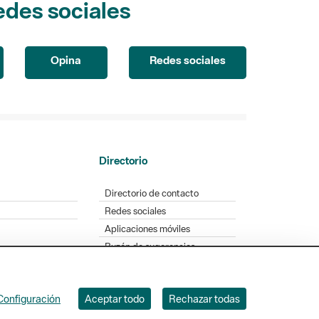
Opina
Redes sociales
Directorio
Directorio de contacto
Redes sociales
Aplicaciones móviles
Buzón de sugerencias
Opinión sobre los parques
Configuración
Aceptar todo
Rechazar todas
. Badajoz, 49. 08005 Barcelona. Tel. 934 022 428