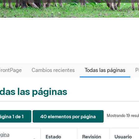
FrontPage
Cambios recientes
Todas las páginas
das las páginas
Mostrando 19 resul
ágina 1 de 1
40 elementos por página
gina
Estado
Revisión
Usuario