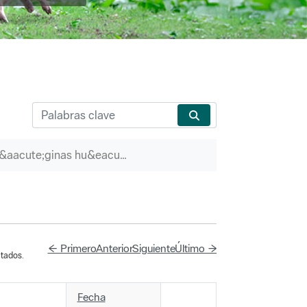
P&aacute;ginas hu&eacute;rfanas
← Primero
Anterior
Siguiente
Último →
tados.
Fecha