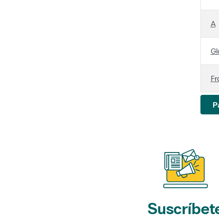
A
Gl
Fr
P
Suscríbet