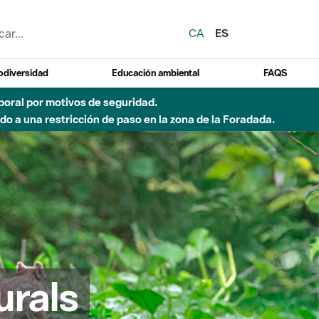
CA
ES
odiversidad
Educación ambiental
FAQS
emporal por motivos de seguridad.
o a una restricción de paso en la zona de la Foradada.
urals