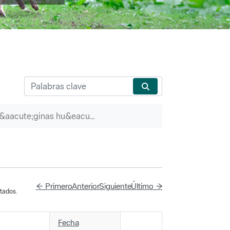
P&aacute;ginas hu&eacute;rfanas
← Primero
Anterior
Siguiente
Último →
tados.
Fecha