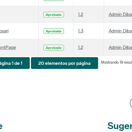
1.2
Admin Diba
Aprobado
osari
1.3
Admin Diba
Aprobado
ontPage
1.2
Admin Diba
Aprobado
Mostrando 19 resul
ágina 1 de 1
20 elementos por página
e
Suger