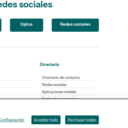
edes sociales
Opina
Redes sociales
Directorio
Directorio de contacto
Redes sociales
Aplicaciones móviles
Buzón de sugerencias
Opinión sobre los parques
Configuración
Aceptar todo
Rechazar todas
. Badajoz, 49. 08005 Barcelona. Tel. 934 022 428