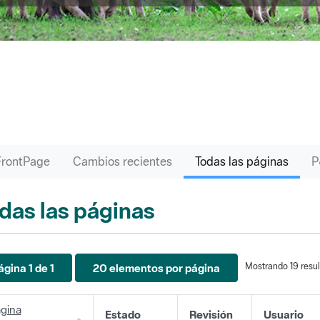
FrontPage
Cambios recientes
Todas las páginas
das las páginas
Mostrando 19 resul
ágina 1 de 1
20 elementos por página
gina
Estado
Revisión
Usuario