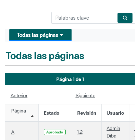
Todas las páginas
Todas las páginas
Página 1 de 1
Anterior
Siguiente
Página
Fe
Estado
Revisión
Usuario
Admin
Ha
A
1.2
Aprobado
Diba
añ