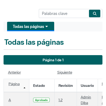
Todas las páginas
Todas las páginas
Página 1 de 1
Anterior
Siguiente
Página
Fe
Estado
Revisión
Usuario
Admin
Ha
A
1.2
Aprobado
Diba
añ