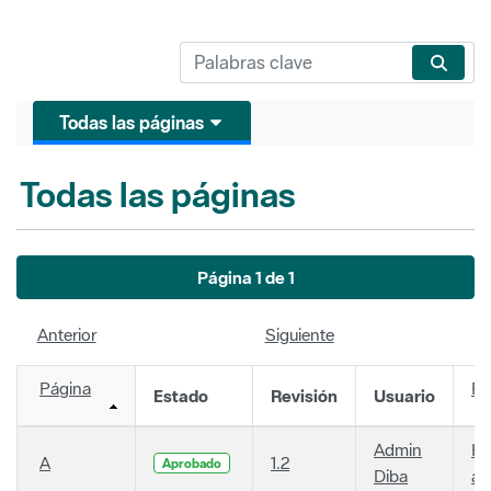
Todas las páginas
Todas las páginas
Página 1 de 1
Anterior
Siguiente
Página
Fe
Estado
Revisión
Usuario
Admin
Ha
A
1.2
Aprobado
Diba
añ