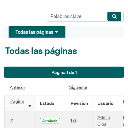
Todas las páginas
Todas las páginas
Página 1 de 1
Anterior
Siguiente
Página
Fe
Estado
Revisión
Usuario
Admin
Ha
Z
1.0
Aprobado
Diba
añ