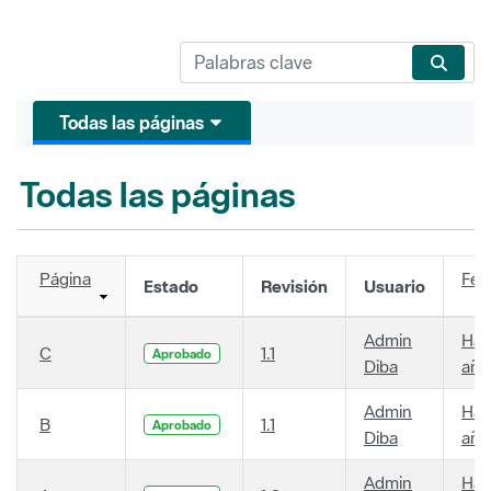
Todas las páginas
Todas las páginas
Página
Fec
Estado
Revisión
Usuario
Admin
Hac
C
1.1
Aprobado
Diba
año
Admin
Hac
B
1.1
Aprobado
Diba
año
Admin
Hac