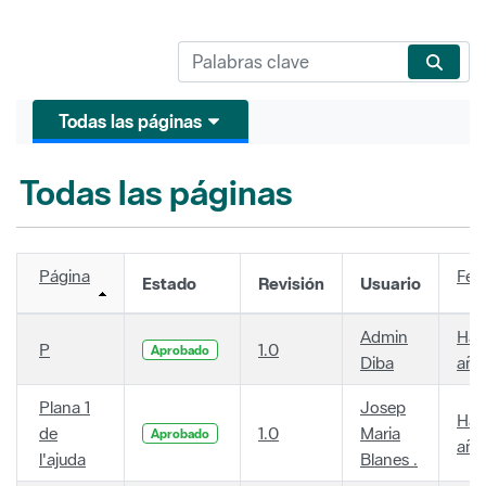
Todas las páginas
Todas las páginas
Página
Fec
Estado
Revisión
Usuario
Admin
Hac
P
1.0
Aprobado
Diba
año
Plana 1
Josep
Hac
de
1.0
Maria
Aprobado
año
l'ajuda
Blanes .