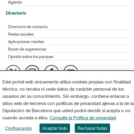
Agenda
Directorio
Directorio de contacto
Redes sociales
Aplicaciones móviles
Buzón de sugerencias
Opinión sobre los parques
Este portal web únicamente utiliza cookies propias con finalidad
MAPA WEB
AVISO LEGAL
ACCESIBILIDAD
técnica, no recaba ni cede datos de carácter personal de los
usuarios sin su conocimiento. Sin embargo, contiene enlaces a
Diputación de Barcelona. Edifici Llacuna, 1a planta. Badajoz, 49.
sitios web de terceros con políticas de privacidad ajenas a la de la
08005 Barcelona. Tel. 934 022 428 / xarxaparcs@diba.cat
Diputación de Barcelona que usted podrá decidir si acepta o no
cuando acceda a ellos.
Consulte la Política de privacidad
Configuración
Aceptar todo
Rechazar todas