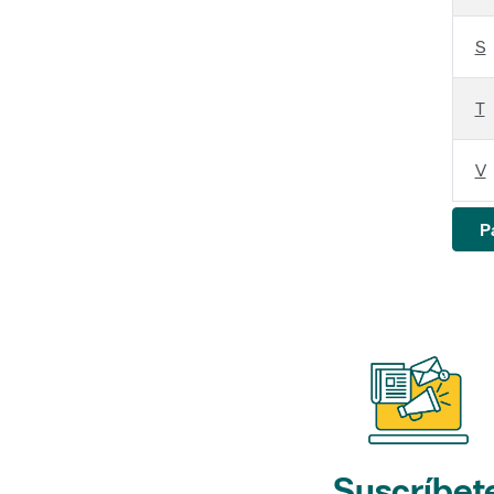
S
T
V
P
Suscríbet