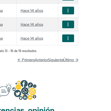
ba
Hace 14 años
ba
Hace 14 años
ba
Hace 14 años
lo 13 - 16 de 19 resultados.
← Primero
Anterior
Siguiente
Último →
encias, opinión