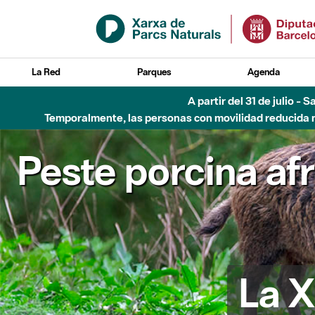
Saltar al contenido principal
La Red
Parques
Agenda
A partir del 31 de julio - 
Temporalmente, las personas con movilidad reducida no
Peste porcina af
La X