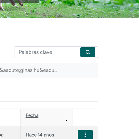
P&aacute;ginas hu&eacute;rfanas
Fecha
ba
Hace 14 años