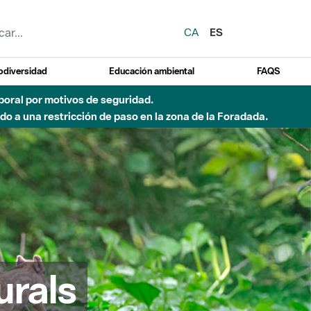
CA
ES
odiversidad
Educación ambiental
FAQS
emporal por motivos de seguridad.
o a una restricción de paso en la zona de la Foradada.
urals