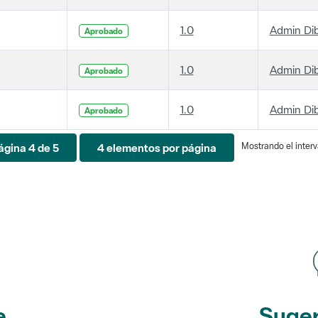
1.0
Admin Di
Aprobado
1.0
Admin Di
Aprobado
1.0
Admin Di
Aprobado
Mostrando el interva
ágina 4 de 5
4 elementos por página
e
Suger