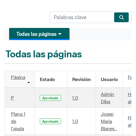
Todas las páginas
Todas las páginas
Página
Fec
Estado
Revisión
Usuario
Admin
Hac
P
1.0
Aprobado
Diba
año
Plana 1
Josep
Hac
de
1.0
Maria
Aprobado
año
l'ajuda
Blanes .