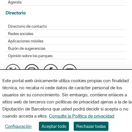
Agenda
Directorio
Directorio de contacto
Redes sociales
Aplicaciones móviles
Buzón de sugerencias
Opinión sobre los parques
Este portal web únicamente utiliza cookies propias con finalidad
MAPA WEB
AVISO LEGAL
ACCESIBILIDAD
técnica, no recaba ni cede datos de carácter personal de los
usuarios sin su conocimiento. Sin embargo, contiene enlaces a
Diputación de Barcelona. Edifici Llacuna, 1a planta. Badajoz, 49.
sitios web de terceros con políticas de privacidad ajenas a la de la
08005 Barcelona. Tel. 934 022 428 / xarxaparcs@diba.cat
Diputación de Barcelona que usted podrá decidir si acepta o no
cuando acceda a ellos.
Consulte la Política de privacidad
Configuración
Aceptar todo
Rechazar todas