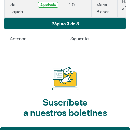
Hac
de
1.0
Maria
Aprobado
año
l'ajuda
Blanes .
Página 3 de 3
Anterior
Siguiente
Suscríbete
a nuestros boletines