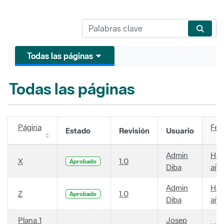
Todas las páginas
Todas las páginas
Página
Fec
Estado
Revisión
Usuario
Admin
Hac
X
1.0
Aprobado
Diba
año
Admin
Hac
Z
1.0
Aprobado
Diba
año
Plana 1
Josep