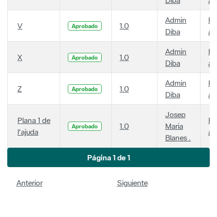
Admin
Ha
V
1.0
Aprobado
Diba
añ
Admin
Ha
X
1.0
Aprobado
Diba
añ
Admin
Ha
Z
1.0
Aprobado
Diba
añ
Josep
Plana 1 de
Ha
1.0
Maria
Aprobado
l'ajuda
añ
Blanes .
Página 1 de 1
Anterior
Siguiente