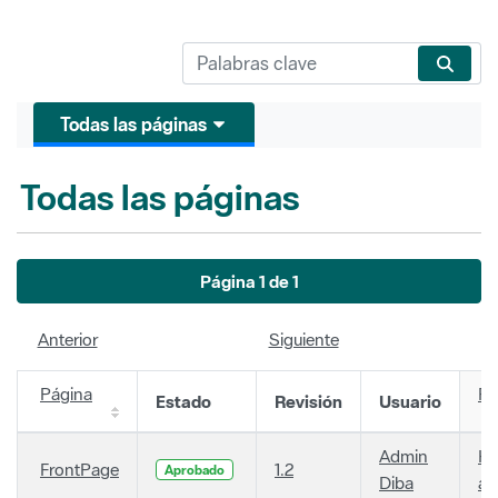
Todas las páginas
Todas las páginas
Página 1 de 1
Anterior
Siguiente
Página
Fe
Estado
Revisión
Usuario
Admin
Ha
FrontPage
1.2
Aprobado
Diba
añ