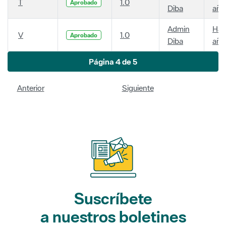
T
1.0
Aprobado
Diba
año
Admin
Hac
V
1.0
Aprobado
Diba
año
Página 4 de 5
Anterior
Siguiente
Suscríbete
a nuestros boletines