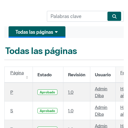
Todas las páginas
Todas las páginas
Página
Fec
Estado
Revisión
Usuario
Admin
Hac
P
1.0
Aprobado
Diba
año
Admin
Hac
S
1.0
Aprobado
Diba
año
Admin
Hac