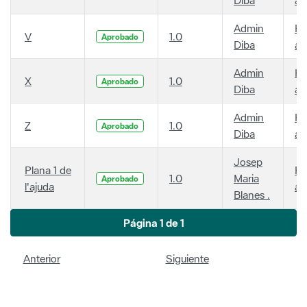
Admin
Ha
V
1.0
Aprobado
Diba
añ
Admin
Ha
X
1.0
Aprobado
Diba
añ
Admin
Ha
Z
1.0
Aprobado
Diba
añ
Josep
Plana 1 de
Ha
1.0
Maria
Aprobado
l'ajuda
añ
Blanes .
Página 1 de 1
Anterior
Siguiente