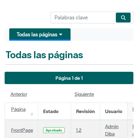
Todas las páginas
Todas las páginas
Página 1 de 1
Anterior
Siguiente
Página
Fe
Estado
Revisión
Usuario
Admin
Ha
FrontPage
1.2
Aprobado
Diba
añ