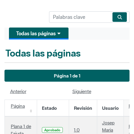
Todas las páginas
Todas las páginas
Página 1 de 1
Anterior
Siguiente
Página
Fe
Estado
Revisión
Usuario
Josep
Plana 1 de
Ha
1.0
Maria
Aprobado
l'ajuda
añ