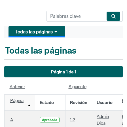
Todas las páginas
Todas las páginas
Página 1 de 1
Anterior
Siguiente
Página
Fe
Estado
Revisión
Usuario
Admin
Ha
A
1.2
Aprobado
Diba
añ