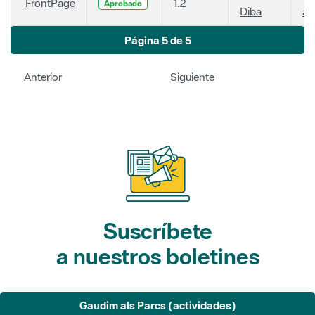
FrontPage
1.2
Aprobado
Diba
añ
Página 5 de 5
Anterior
Siguiente
Suscríbete
a nuestros boletines
Gaudim als Parcs (actividades)