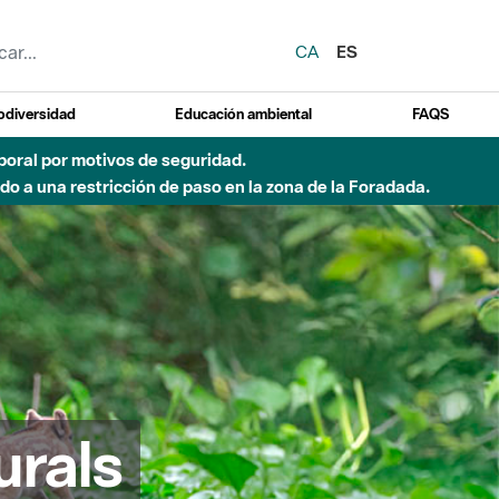
CA
ES
odiversidad
Educación ambiental
FAQS
emporal por motivos de seguridad.
o a una restricción de paso en la zona de la Foradada.
urals