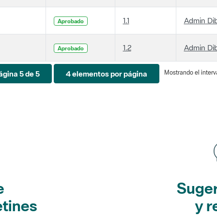
1.1
Admin Di
Aprobado
1.2
Admin Di
Aprobado
Mostrando el interva
ágina 5 de 5
4 elementos por página
e
Suger
etines
y r