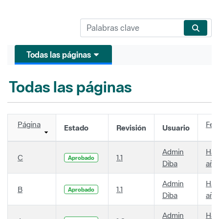
Todas las páginas
Todas las páginas
Página
Fec
Estado
Revisión
Usuario
Admin
Hac
C
1.1
Aprobado
Diba
año
Admin
Hac
B
1.1
Aprobado
Diba
año
Admin
Hac