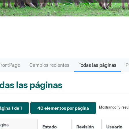
FrontPage
Cambios recientes
Todas las páginas
das las páginas
Mostrando 19 resul
ágina 1 de 1
40 elementos por página
gina
Estado
Revisión
Usuario