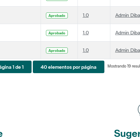
1.0
Admin Diba
Aprobado
1.0
Admin Diba
Aprobado
1.0
Admin Diba
Aprobado
Mostrando 19 resul
ágina 1 de 1
40 elementos por página
e
Suger
etines
y r