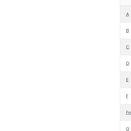
A
B
C
D
E
F
Fr
G