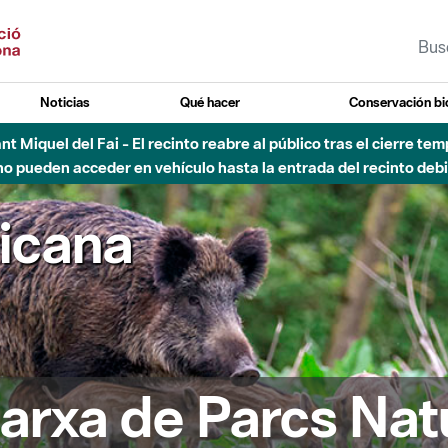
Noticias
Qué hacer
Conservación bi
 - Afectaciones en el cauce del Parque Fluvial del Besòs debido
ricana
arxa de Parcs Nat