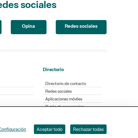
Opina
Redes sociales
Directorio
Directorio de contacto
Redes sociales
Aplicaciones móviles
Buzón de sugerencias
Opinión sobre los parques
Configuración
Aceptar todo
Rechazar todas
. Badajoz, 49. 08005 Barcelona. Tel. 934 022 428