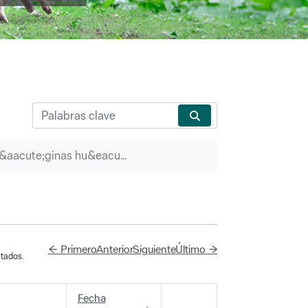
P&aacute;ginas hu&eacute;rfanas
← Primero
Anterior
Siguiente
Último →
tados.
Fecha