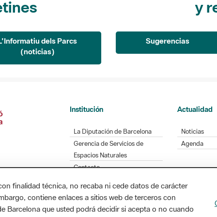
L'Informatiu dels Parcs
Sugerencias
(noticias)
Institución
Actualidad
La Diputación de Barcelona
Noticias
Gerencia de Servicios de
Agenda
Espacios Naturales
Contacto
con finalidad técnica, no recaba ni cede datos de carácter
embargo, contiene enlaces a sitios web de terceros con
Diputación de Barcelona. Edifici Llacuna, 1a planta
n de Barcelona que usted podrá decidir si acepta o no cuando
/ xarxaparcs@diba.cat