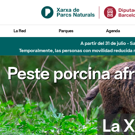
Saltar al contenido principal
La Red
Parques
Agenda
Hasta diciembre de 2026 - Parque Fluvial Besós
Peste porcina af
La X