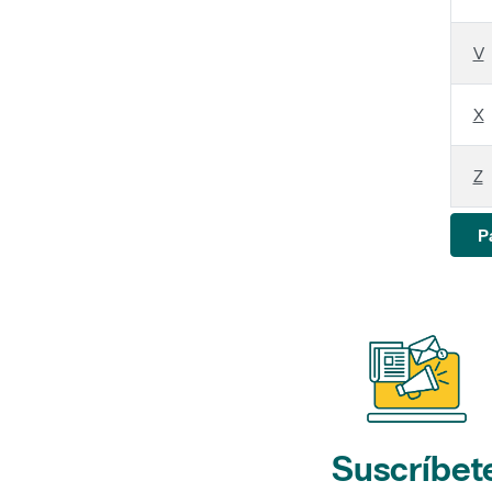
V
X
Z
P
Suscríbet
a nuestros bol