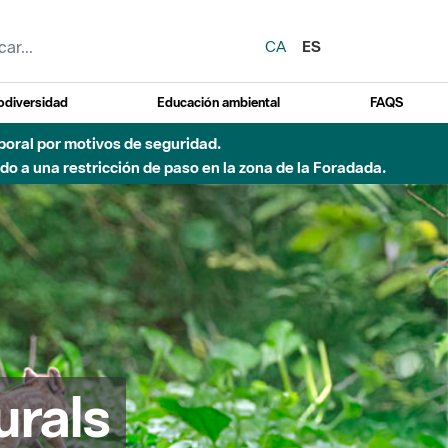
CA
ES
odiversidad
Educación ambiental
FAQS
 a obras de construcción de una pasarela sobre el río
urals