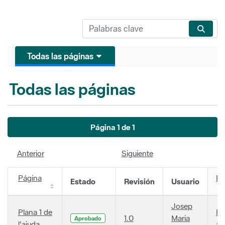
Todas las páginas
Todas las páginas
Página 1 de 1
Anterior
Siguiente
Página
Fe
Estado
Revisión
Usuario
Josep
Plana 1 de
Ha
1.0
Maria
Aprobado
l'ajuda
añ