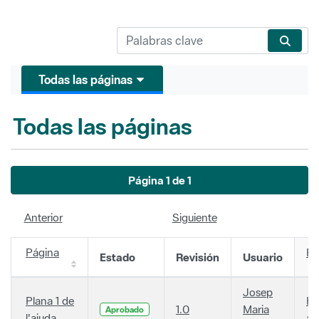
Todas las páginas
Todas las páginas
Página 1 de 1
Anterior
Siguiente
Página
Fe
Estado
Revisión
Usuario
Josep
Plana 1 de
Ha
1.0
Maria
Aprobado
l'ajuda
añ