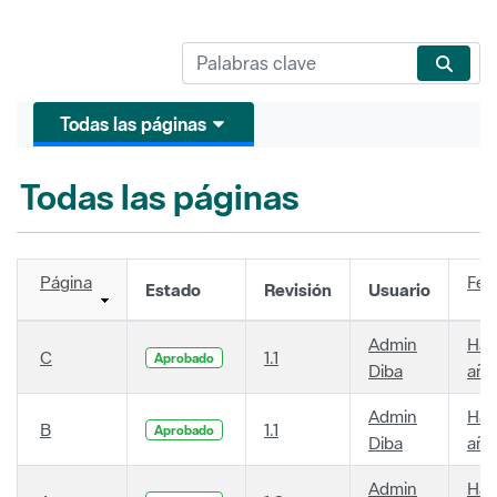
Todas las páginas
Todas las páginas
Página
Fec
Estado
Revisión
Usuario
Admin
Hac
C
1.1
Aprobado
Diba
año
Admin
Hac
B
1.1
Aprobado
Diba
año
Admin
Hac