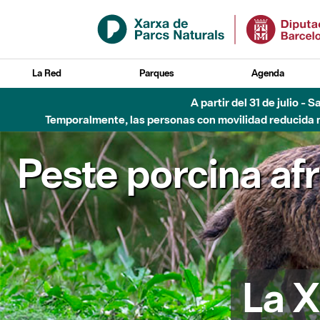
Saltar al contenido principal
La Red
Parques
Agenda
A partir del 31 de julio - 
Temporalmente, las personas con movilidad reducida no
Peste porcina af
La X