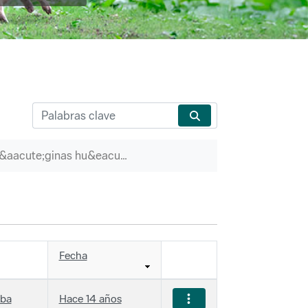
P&aacute;ginas hu&eacute;rfanas
Fecha
iba
Hace 14 años