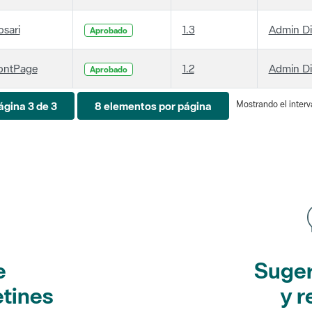
osari
1.3
Admin D
Aprobado
ontPage
1.2
Admin D
Aprobado
Mostrando el interva
ágina 3 de 3
8 elementos por página
e
Suger
etines
y r