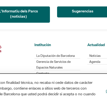
L'Informatiu dels Parcs
Sugerencias
(noticias)
Institución
Actualidad
La Diputación de Barcelona
Noticias
Gerencia de Servicios de
Agenda
Espacios Naturales
Contacto
con finalidad técnica, no recaba ni cede datos de carácter
embargo, contiene enlaces a sitios web de terceros con
n de Barcelona que usted podrá decidir si acepta o no cuando
Diputación de Barcelona. Edifici Llacuna, 1a planta
/ xarxaparcs@diba.cat