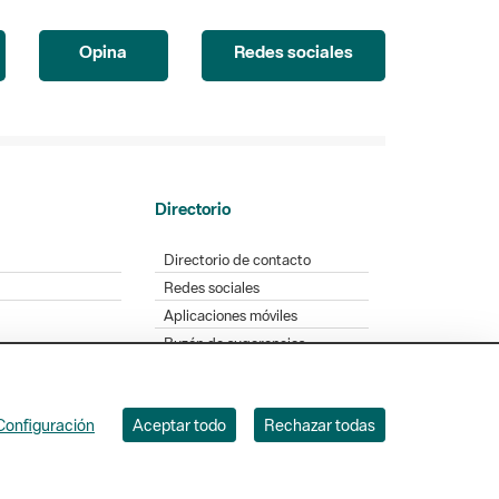
Opina
Redes sociales
Directorio
Directorio de contacto
Redes sociales
Aplicaciones móviles
Buzón de sugerencias
Opinión sobre los parques
Configuración
Aceptar todo
Rechazar todas
. Badajoz, 49. 08005 Barcelona. Tel. 934 022 428