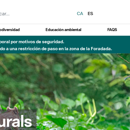
CA
ES
odiversidad
Educación ambiental
FAQS
emporal por motivos de seguridad.
o a una restricción de paso en la zona de la Foradada.
urals