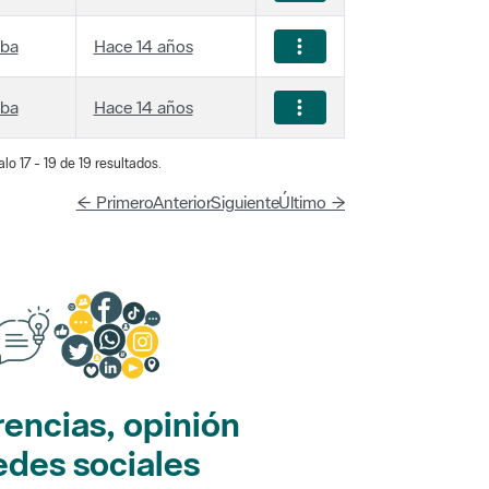
iba
Hace 14 años
iba
Hace 14 años
lo 17 - 19 de 19 resultados.
← Primero
Anterior
Siguiente
Último →
encias, opinión
edes sociales