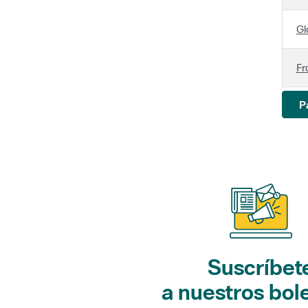
Gl
Fr
P
Suscríbet
a nuestros bol