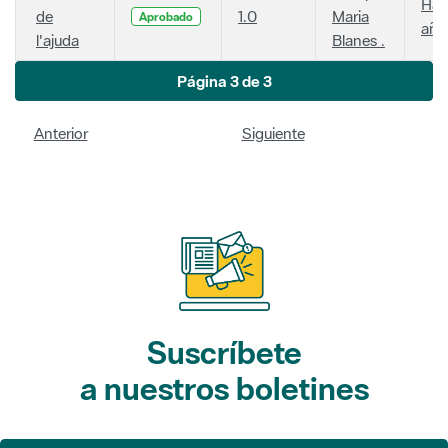
Hac
de
1.0
Maria
Aprobado
año
l'ajuda
Blanes .
Página 3 de 3
Anterior
Siguiente
Suscríbete
a nuestros boletines