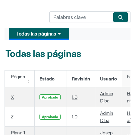
Todas las páginas
Todas las páginas
Página
Fec
Estado
Revisión
Usuario
Admin
Hac
X
1.0
Aprobado
Diba
año
Admin
Hac
Z
1.0
Aprobado
Diba
año
Plana 1
Josep