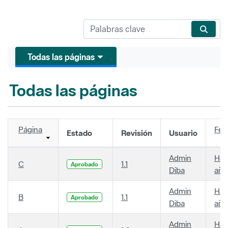
Todas las páginas
Todas las páginas
Página
Fec
Estado
Revisión
Usuario
Admin
Hac
C
1.1
Aprobado
Diba
año
Admin
Hac
B
1.1
Aprobado
Diba
año
Admin
Hac