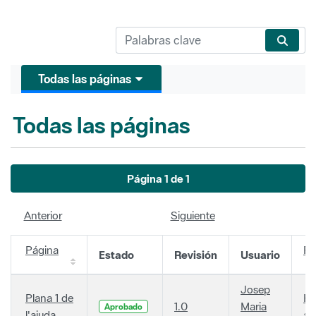
Todas las páginas
Todas las páginas
Página 1 de 1
Anterior
Siguiente
Página
Fe
Estado
Revisión
Usuario
Josep
Plana 1 de
Ha
1.0
Maria
Aprobado
l'ajuda
añ