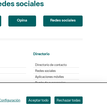
Opina
Redes sociales
Directorio
Directorio de contacto
Redes sociales
Aplicaciones móviles
Buzón de sugerencias
Opinión sobre los parques
Configuración
Aceptar todo
Rechazar todas
. Badajoz, 49. 08005 Barcelona. Tel. 934 022 428