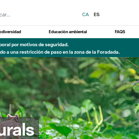
CA
ES
odiversidad
Educación ambiental
FAQS
 a obras de construcción de una pasarela sobre el río
urals