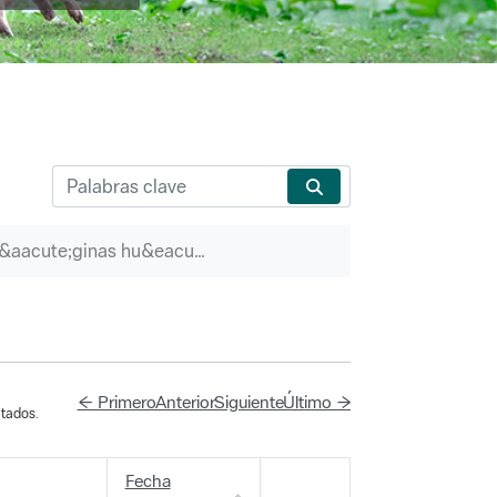
P&aacute;ginas hu&eacute;rfanas
← Primero
Anterior
Siguiente
Último →
tados.
Fecha