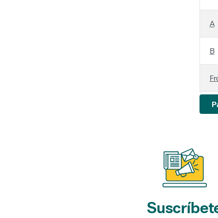
A
B
Fr
P
Suscríbet
a nuestros bol