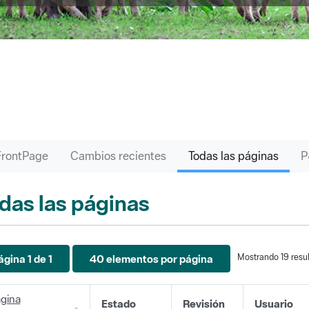
FrontPage
Cambios recientes
Todas las páginas
das las páginas
Mostrando 19 resul
ágina 1 de 1
40 elementos por página
gina
Estado
Revisión
Usuario