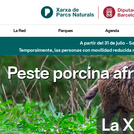
Saltar al contenido principal
La Red
Parques
Agenda
Hasta diciembre de 2026 - Parque Fluvial Besós
Peste porcina af
La X