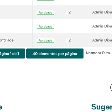
1.2
Admin Diba
Aprobado
1.1
Admin Diba
Aprobado
ontPage
1.2
Admin Diba
Aprobado
Mostrando 19 resul
ágina 1 de 1
40 elementos por página
e
Suger
etines
y r