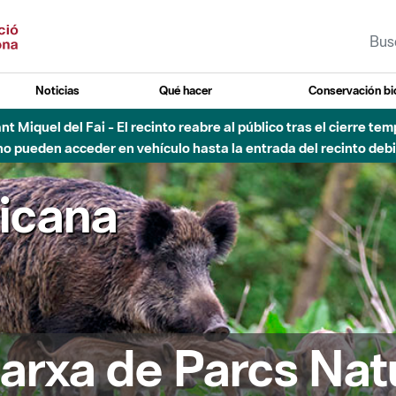
Noticias
Qué hacer
Conservación bi
 - Afectaciones en el cauce del Parque Fluvial del Besòs debido
ricana
arxa de Parcs Nat