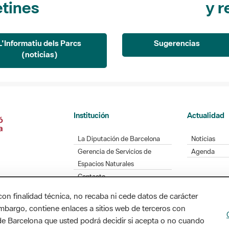
L'Informatiu dels Parcs
Sugerencias
(noticias)
Institución
Actualidad
La Diputación de Barcelona
Noticias
Gerencia de Servicios de
Agenda
Espacios Naturales
Contacto
con finalidad técnica, no recaba ni cede datos de carácter
embargo, contiene enlaces a sitios web de terceros con
Diputación de Barcelona. Edifici Llacuna, 1a planta
n de Barcelona que usted podrá decidir si acepta o no cuando
/ xarxaparcs@diba.cat