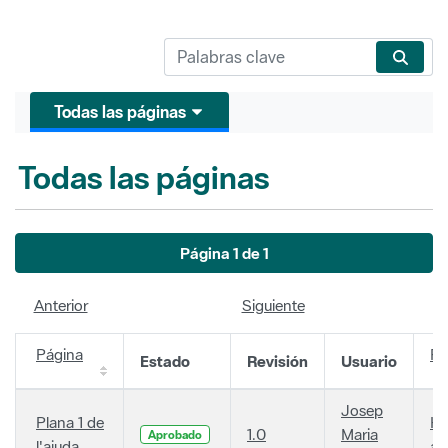
Todas las páginas
Todas las páginas
Página 1 de 1
Anterior
Siguiente
Página
Fe
Estado
Revisión
Usuario
Josep
Plana 1 de
Ha
1.0
Maria
Aprobado
l'ajuda
añ