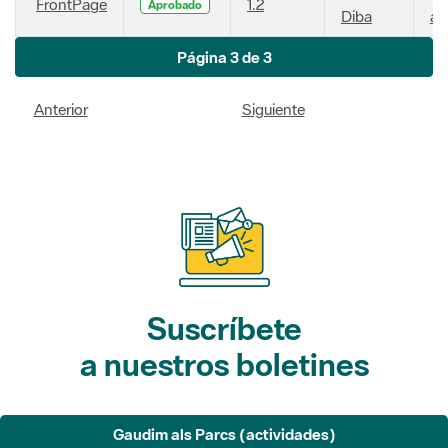
FrontPage
1.2
Aprobado
Diba
añ
Página 3 de 3
Anterior
Siguiente
Suscríbete
a nuestros boletines
Gaudim als Parcs (actividades)