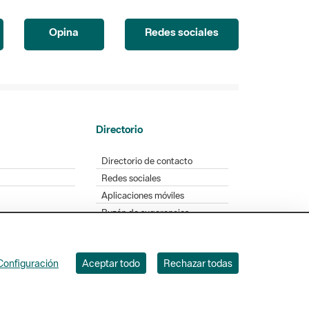
Opina
Redes sociales
Directorio
Directorio de contacto
Redes sociales
Aplicaciones móviles
Buzón de sugerencias
Opinión sobre los parques
Configuración
Aceptar todo
Rechazar todas
. Badajoz, 49. 08005 Barcelona. Tel. 934 022 428