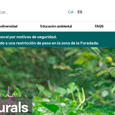
CA
ES
odiversidad
Educación ambiental
FAQS
emporal por motivos de seguridad.
o a una restricción de paso en la zona de la Foradada.
urals