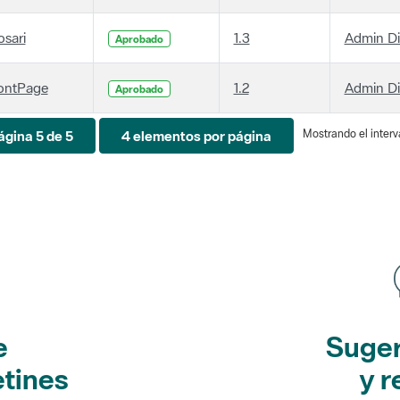
osari
1.3
Admin D
Aprobado
ontPage
1.2
Admin D
Aprobado
Mostrando el interva
ágina 5 de 5
4 elementos por página
e
Suger
etines
y r