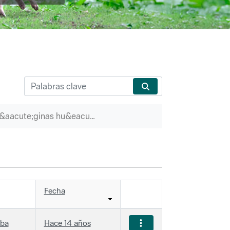
P&aacute;ginas hu&eacute;rfanas
Fecha
iba
Hace 14 años