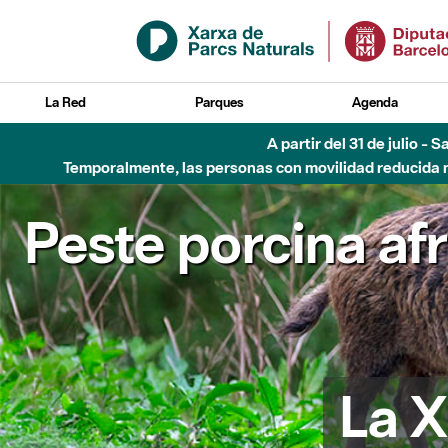
Saltar al contenido principal
La Red
Parques
Agenda
A partir del 31 de julio - 
Temporalmente, las personas con movilidad reducida no
Peste porcina af
La X