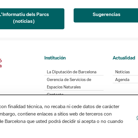
L'Informatiu dels Parcs
Sugerencias
(noticias)
Institución
Actualidad
La Diputación de Barcelona
Noticias
Gerencia de Servicios de
Agenda
Espacios Naturales
Contacto
con finalidad técnica, no recaba ni cede datos de carácter
embargo, contiene enlaces a sitios web de terceros con
n de Barcelona que usted podrá decidir si acepta o no cuando
Diputación de Barcelona. Edifici Llacuna, 1a planta
/ xarxaparcs@diba.cat