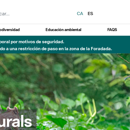
CA
ES
odiversidad
Educación ambiental
FAQS
emporal por motivos de seguridad.
o a una restricción de paso en la zona de la Foradada.
urals