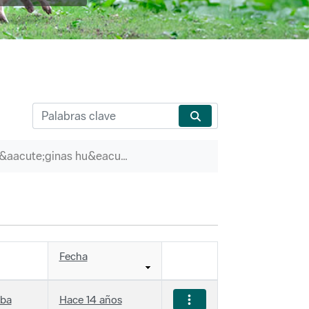
P&aacute;ginas hu&eacute;rfanas
Fecha
iba
Hace 14 años