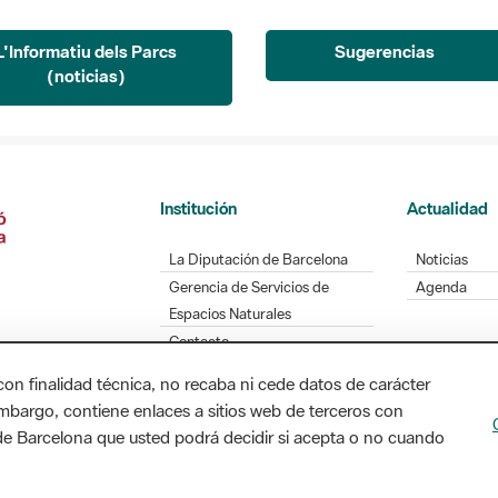
L'Informatiu dels Parcs
Sugerencias
(noticias)
Institución
Actualidad
La Diputación de Barcelona
Noticias
Gerencia de Servicios de
Agenda
Espacios Naturales
Contacto
con finalidad técnica, no recaba ni cede datos de carácter
embargo, contiene enlaces a sitios web de terceros con
n de Barcelona que usted podrá decidir si acepta o no cuando
Diputación de Barcelona. Edifici Llacuna, 1a planta
/ xarxaparcs@diba.cat