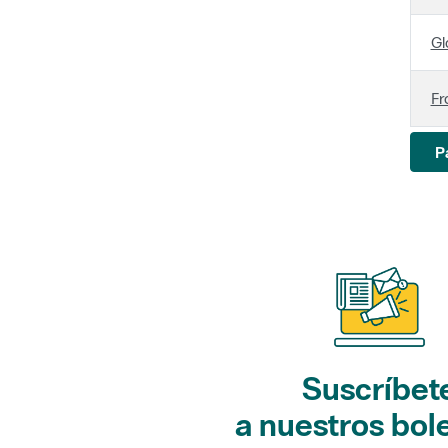
Gl
Fr
P
Suscríbet
a nuestros bol