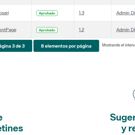
osari
1.3
Admin D
Aprobado
ontPage
1.2
Admin D
Aprobado
Mostrando el interva
ágina 3 de 3
8 elementos por página
e
Suger
etines
y r