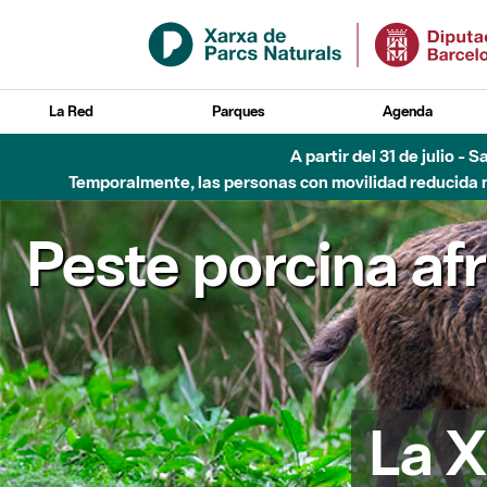
Saltar al contenido principal
La Red
Parques
Agenda
A partir del 31 de julio - 
Temporalmente, las personas con movilidad reducida no
Peste porcina af
La X