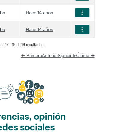
iba
Hace 14 años
iba
Hace 14 años
lo 17 - 19 de 19 resultados.
← Primero
Anterior
Siguiente
Último →
encias, opinión
edes sociales