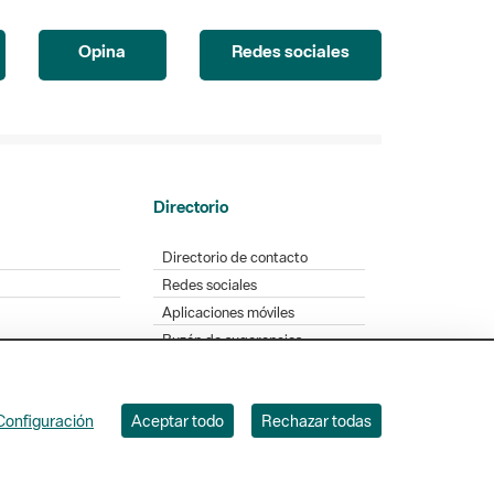
Opina
Redes sociales
Directorio
Directorio de contacto
Redes sociales
Aplicaciones móviles
Buzón de sugerencias
Opinión sobre los parques
Configuración
Aceptar todo
Rechazar todas
. Badajoz, 49. 08005 Barcelona. Tel. 934 022 428