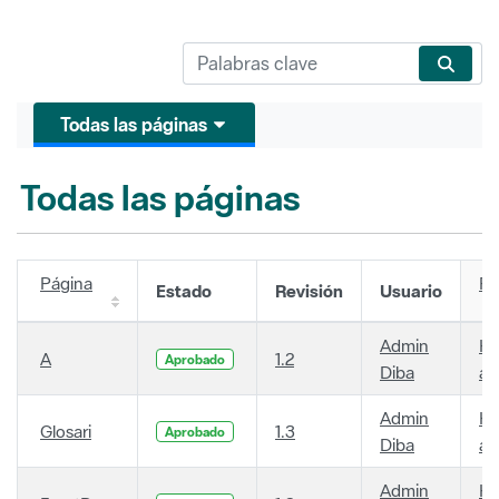
Todas las páginas
Todas las páginas
Página
Fe
Estado
Revisión
Usuario
Admin
Ha
A
1.2
Aprobado
Diba
añ
Admin
Ha
Glosari
1.3
Aprobado
Diba
añ
Admin
Ha