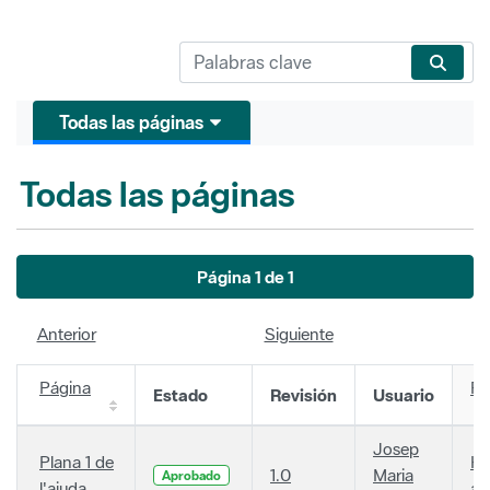
Todas las páginas
Todas las páginas
Página 1 de 1
Anterior
Siguiente
Página
Fe
Estado
Revisión
Usuario
Josep
Plana 1 de
Ha
1.0
Maria
Aprobado
l'ajuda
añ