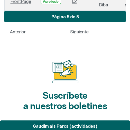
FrontPage
1.2
Aprobado
Diba
añ
Página 5 de 5
Anterior
Siguiente
Suscríbete
a nuestros boletines
Gaudim als Parcs (actividades)